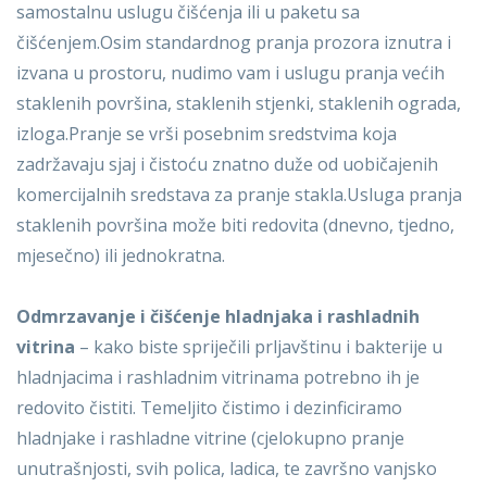
samostalnu uslugu čišćenja ili u paketu sa
čišćenjem.Osim standardnog pranja prozora iznutra i
izvana u prostoru, nudimo vam i uslugu pranja većih
staklenih površina, staklenih stjenki, staklenih ograda,
izloga.Pranje se vrši posebnim sredstvima koja
zadržavaju sjaj i čistoću znatno duže od uobičajenih
komercijalnih sredstava za pranje stakla.Usluga pranja
staklenih površina može biti
redovita
(dnevno, tjedno,
mjesečno) ili
jednokratna
.
Odmrzavanje i čišćenje hladnjaka i rashladnih
vitrina
– kako biste spriječili prljavštinu i bakterije u
hladnjacima i rashladnim vitrinama potrebno ih je
redovito čistiti. Temeljito čistimo i dezinficiramo
hladnjake i rashladne vitrine (cjelokupno pranje
unutrašnjosti, svih polica, ladica, te završno vanjsko