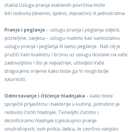
stakla.Usluga pranja staklenih površina može
biti
redovita
(dnevno, tjedno, mjesečno) ili
jednokratna
.
Pranje i peglanje
– uslugu pranja i peglanja odjeće,
posteljine, zavjesa – uslugu nudimo kao samostalnu
uslugu pranja i peglanja ili samo peglanja. Naš cilj je
pružiti Vam kvalitetu i brzinu uz uslugu dostave na vaše
zadovoljstvo i što je najvažnije, uštedjeti Vaše
dragocjeno vrijeme kako biste ga Vi mogli bolje
iskoristiti.
Odmrzavanje i čišćenje hladnjaka
– kako biste
spriječili prljavštinu i bakterije u kuhinji, potrebno je
redovito čistiti hladnjak. Temeljito čistimo i
dezinficiramo hladnjak (cjelokupno pranje
unutrašnjosti, svih polica, ladica, te završno vanjsko