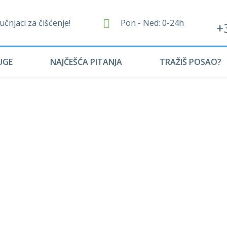
čnjaci za čišćenje!
Pon - Ned: 0-24h
+
UGE
NAJČEŠĆA PITANJA
TRAŽIŠ POSAO?
Odgovora