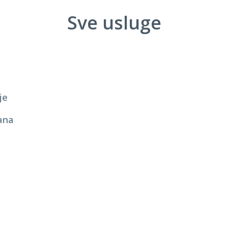
Sve usluge
je
ana