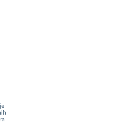
je
nih
ra