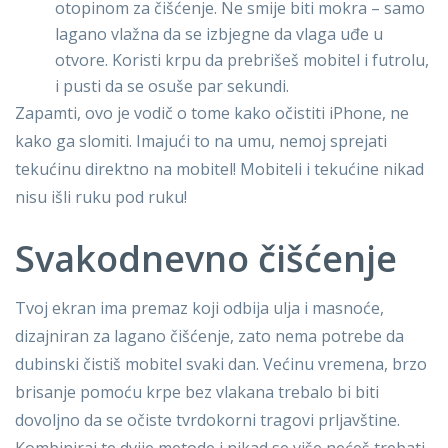
otopinom za čišćenje. Ne smije biti mokra – samo
lagano vlažna da se izbjegne da vlaga uđe u
otvore. Koristi krpu da prebrišeš mobitel i futrolu,
i pusti da se osuše par sekundi.
Zapamti, ovo je vodič o tome kako očistiti iPhone, ne
kako ga slomiti. Imajući to na umu, nemoj sprejati
tekućinu direktno na mobitel! Mobiteli i tekućine nikad
nisu išli ruku pod ruku!
Svakodnevno čišćenje
Tvoj ekran ima premaz koji odbija ulja i masnoće,
dizajniran za lagano čišćenje, zato nema potrebe da
dubinski čistiš mobitel svaki dan. Većinu vremena, brzo
brisanje pomoću krpe bez vlakana trebalo bi biti
dovoljno da se očiste tvrdokorni tragovi prljavštine.
Kombiniraj te dvije metode i nikad se više nećeš trebati