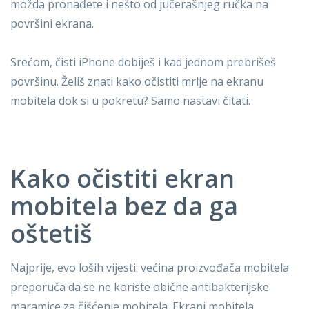
možda pronađete i nešto od jučerašnjeg ručka na
površini ekrana.
Srećom, čisti iPhone dobiješ i kad jednom prebrišeš
površinu. Želiš znati kako očistiti mrlje na ekranu
mobitela dok si u pokretu? Samo nastavi čitati.
Kako očistiti ekran
mobitela bez da ga
oštetiš
Najprije, evo loših vijesti: većina proizvođača mobitela
preporuča da se ne koriste obične antibakterijske
maramice za čišćenje mobitela. Ekrani mobitela