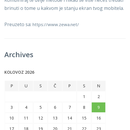
brinuti o tome u kakvom je stanju ekran tvog mobitela.
Preuzeto sa:
https://www.zewa.net/
Archives
KOLOVOZ 2026
P
U
S
Č
P
S
N
1
2
3
4
5
6
7
8
9
10
11
12
13
14
15
16
17
18
19
20
21
22
23