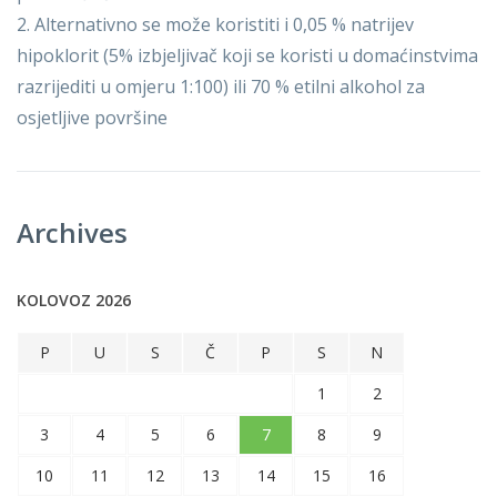
2. Alternativno se može koristiti i 0,05 % natrijev
hipoklorit (5% izbjeljivač koji se koristi u domaćinstvima
razrijediti u omjeru 1:100) ili 70 % etilni alkohol za
osjetljive površine
Archives
KOLOVOZ 2026
P
U
S
Č
P
S
N
1
2
3
4
5
6
7
8
9
10
11
12
13
14
15
16